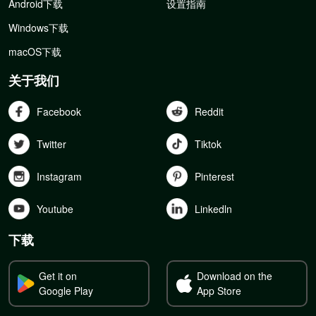
Android下载
设置指南
Windows下载
macOS下载
关于我们
Facebook
Reddit
Twitter
Tiktok
Instagram
Pinterest
Youtube
Linkedln
下载
Get it on
Download on the
Google Play
App Store